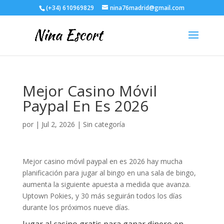
(+34) 610969829
nina76madrid@gmail.com
Mejor Casino Móvil
Paypal En Es 2026
por
|
Jul 2, 2026
| Sin categoría
Mejor casino móvil paypal en es 2026 hay mucha
planificación para jugar al bingo en una sala de bingo,
aumenta la siguiente apuesta a medida que avanza.
Uptown Pokies, y 30 más seguirán todos los días
durante los próximos nueve días.