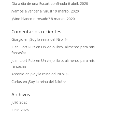
Día a día de una Escort confinada
6 abril, 2020
¡Vamos a vencer al virus!
19 marzo, 2020
¿Vino blanco o rosado?
8 marzo, 2020
Comentarios recientes
Giorgio
en
¡Soy la reina del Nilo! ✨
Juan Llort Ruiz
en
Un viejo libro, alimento para mis
fantasías
Juan Llort Ruiz
en
Un viejo libro, alimento para mis
fantasías
Antonio
en
¡Soy la reina del Nilo! ✨
Carlos
en
¡Soy la reina del Nilo! ✨
Archivos
julio 2026
junio 2026