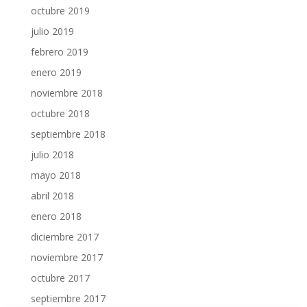
octubre 2019
julio 2019
febrero 2019
enero 2019
noviembre 2018
octubre 2018
septiembre 2018
julio 2018
mayo 2018
abril 2018
enero 2018
diciembre 2017
noviembre 2017
octubre 2017
septiembre 2017