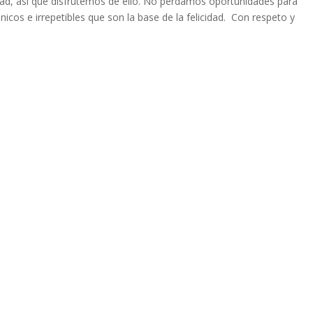
iedad, así que disfrutemos de ello. No perdamos oportunidades para
cos e irrepetibles que son la base de la felicidad. Con respeto y