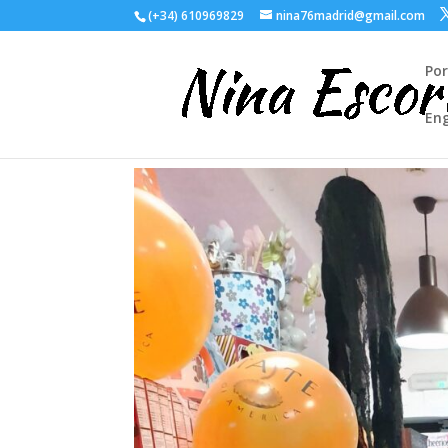
(+34) 610969829
nina76madrid@gmail.com
Po
Eng