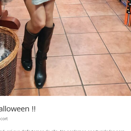
alloween !!
scort