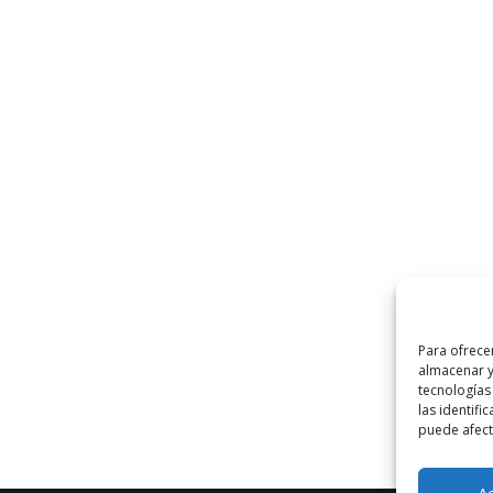
Para ofrece
almacenar y
tecnologías
las identifi
puede afecta
A