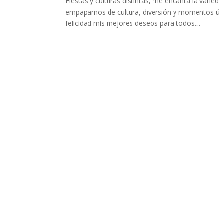
Fiestas y culturas distintas, me encanta la var
empaparnos de cultura, diversión y momentos úni
felicidad mis mejores deseos para todos....