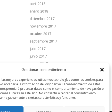
abril 2018
enero 2018
diciembre 2017
noviembre 2017
octubre 2017
septiembre 2017
julio 2017
junio 2017
mayo 2017
Gestionar consentimiento
abril 2017
marzo 2017
r las mejores experiencias, utilizamos tecnologías como las cookies para
/o acceder a la información del dispositivo. El consentimiento de estas
febrero 2017
 nos permitirá procesar datos como el comportamiento de navegación o
caciones únicas en este sitio. No consentir o retirar el consentimiento,
enero 2017
r negativamente a ciertas características y funciones.
ceptar
Denegar
Ver preferencias