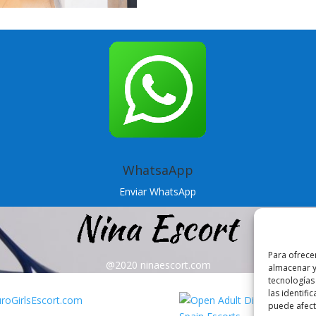
WhatsaApp
Enviar WhatsApp
Para ofrece
@2020 ninaescort.com
almacenar y
tecnologías
las identifi
puede afecta