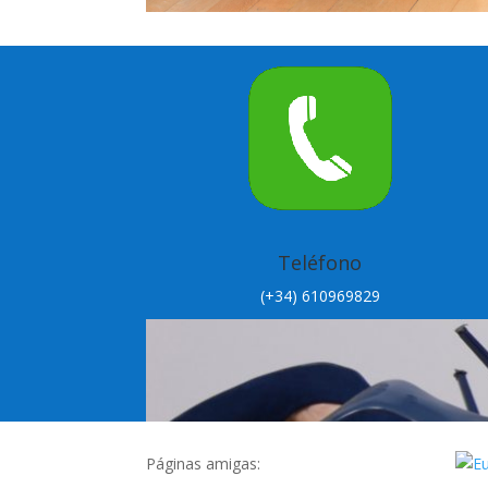
Teléfono
(+34) 610969829
Páginas amigas: