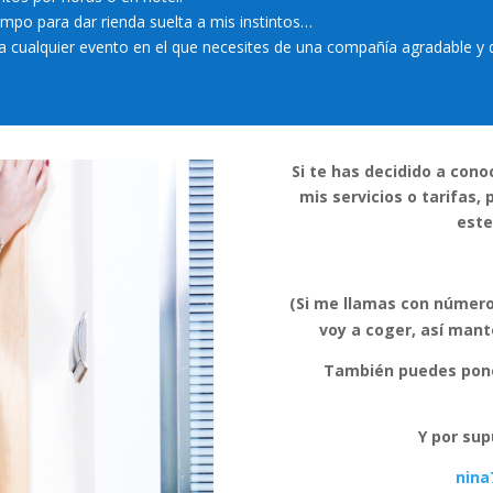
mpo para dar rienda suelta a mis instintos…
ualquier evento en el que necesites de una compañía agradable y d
Si te has decidido a con
mis servicios o tarifas
este
(Si me llamas con número
voy a coger, así man
También puedes pone
Y por sup
nin