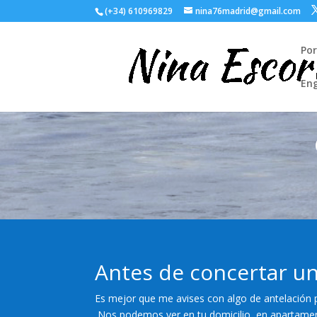
(+34) 610969829
nina76madrid@gmail.com
Po
Eng
Antes de concertar u
Es mejor que me avises con algo de antelación 
Nos podemos ver en tu domicilio, en apartamen