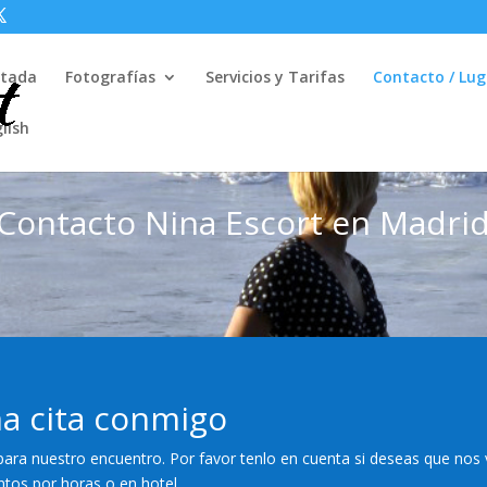
rtada
Fotografías
Servicios y Tarifas
Contacto / Lug
lish
Contacto Nina Escort en Madri
na cita conmigo
para nuestro encuentro. Por favor tenlo en cuenta si deseas que nos
tos por horas o en hotel.