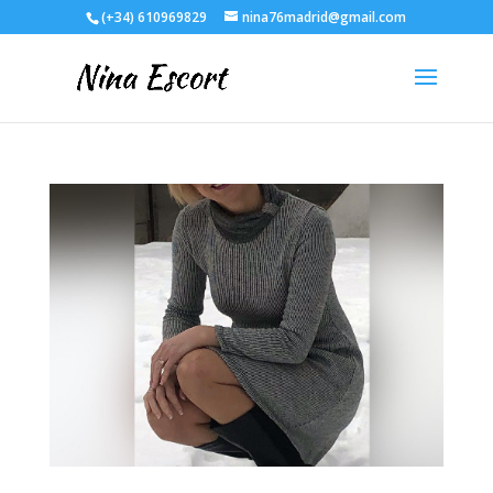
(+34) 610969829
nina76madrid@gmail.com