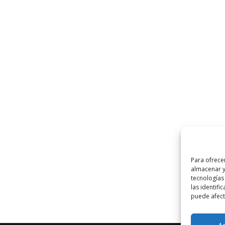
Para ofrece
almacenar y
tecnologías
las identifi
puede afecta
A