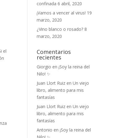
confinada
6 abril, 2020
¡Vamos a vencer al virus!
19
marzo, 2020
a
¿Vino blanco o rosado?
8
marzo, 2020
i el
Comentarios
recientes
ón
Giorgio
en
¡Soy la reina del
Nilo! ✨
Juan Llort Ruiz
en
Un viejo
libro, alimento para mis
fantasías
Juan Llort Ruiz
en
Un viejo
libro, alimento para mis
fantasías
enza
Antonio
en
¡Soy la reina del
Nilo! ✨