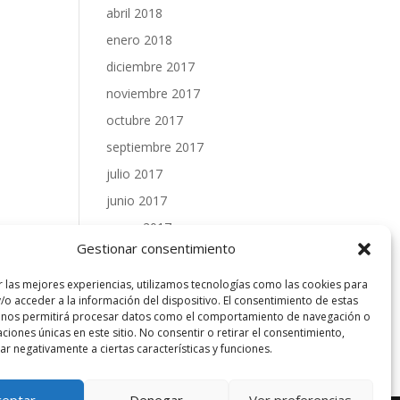
abril 2018
enero 2018
diciembre 2017
noviembre 2017
octubre 2017
septiembre 2017
julio 2017
junio 2017
mayo 2017
Gestionar consentimiento
abril 2017
marzo 2017
r las mejores experiencias, utilizamos tecnologías como las cookies para
/o acceder a la información del dispositivo. El consentimiento de estas
febrero 2017
 nos permitirá procesar datos como el comportamiento de navegación o
caciones únicas en este sitio. No consentir o retirar el consentimiento,
enero 2017
r negativamente a ciertas características y funciones.
ceptar
Denegar
Ver preferencias