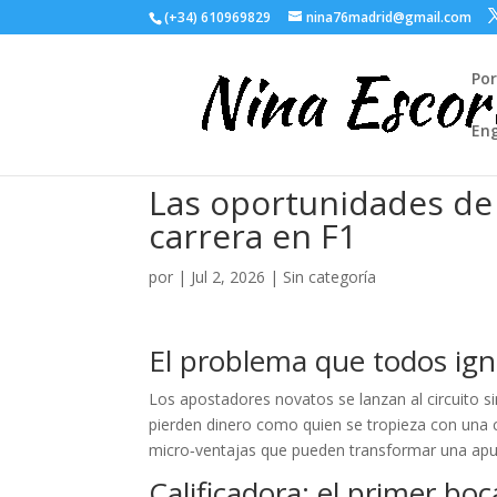
(+34) 610969829
nina76madrid@gmail.com
Po
Eng
Las oportunidades de 
carrera en F1
por
|
Jul 2, 2026
| Sin categoría
El problema que todos ig
Los apostadores novatos se lanzan al circuito sin 
pierden dinero como quien se tropieza con una c
micro‑ventajas que pueden transformar una ap
Calificadora: el primer bo