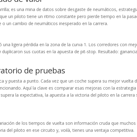
 parrilla; es una mina de datos sobre desgaste de neumáticos, estrategi
s que un piloto tiene un ritmo constante pero pierde tiempo en la pasa
le o un cambio de neumáticos inesperado en la carrera.
ró una ligera pérdida en la zona de la curva 1. Los corredores con mej
y duplicaron sus cuotas en la apuesta de pit‑stop. Resultado: gananci
oratorio de pruebas
a y puesta a punto. Cada vez que un coche supera su mejor vuelta d
uncionando. Aquí la clave es comparar esas mejoras con la estrategia
upera la expectativa, la apuesta a la victoria del piloto en la carrera 
variación de los tiempos de vuelta son información cruda que muchos
oria del piloto en ese circuito y, voilà, tienes una ventaja competitiva.