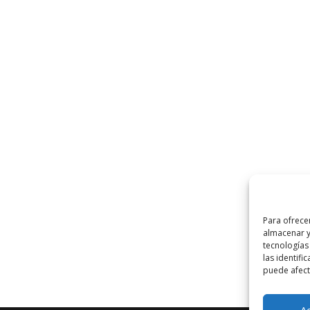
Para ofrece
almacenar y
tecnologías
las identifi
puede afecta
A