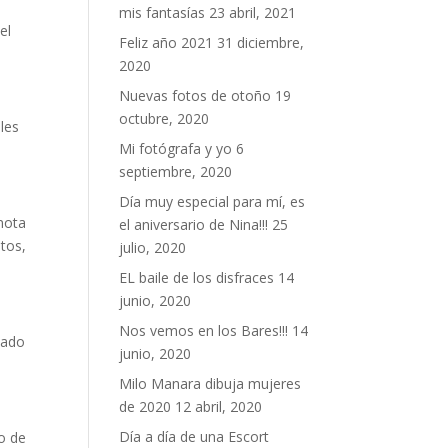
mis fantasías
23 abril, 2021
el
Feliz año 2021
31 diciembre,
2020
Nuevas fotos de otoño
19
octubre, 2020
les
Mi fotógrafa y yo
6
septiembre, 2020
Día muy especial para mí, es
nota
el aniversario de Nina!!!
25
utos,
julio, 2020
EL baile de los disfraces
14
junio, 2020
Nos vemos en los Bares!!!
14
cado
junio, 2020
Milo Manara dibuja mujeres
de 2020
12 abril, 2020
Día a día de una Escort
o de