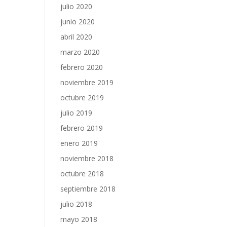
julio 2020
junio 2020
abril 2020
marzo 2020
febrero 2020
noviembre 2019
octubre 2019
julio 2019
febrero 2019
enero 2019
noviembre 2018
octubre 2018
septiembre 2018
julio 2018
mayo 2018