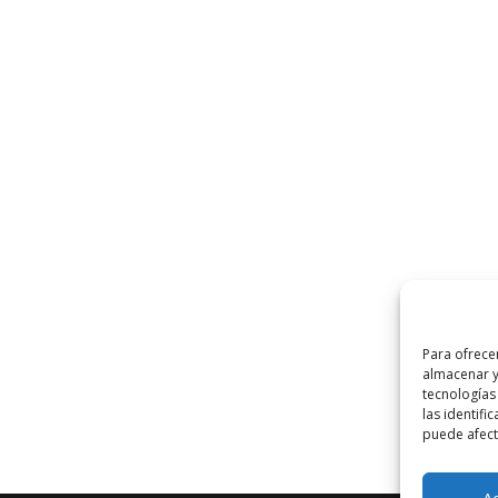
Para ofrece
almacenar y
tecnologías
las identifi
puede afecta
A