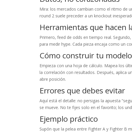
Mira: los mercados cambian como el ritmo de un
round 2 suele preceder a un knockout inesperado.
Herramientas que hacen la
Primero, feed de odds en tiempo real. Segundo, 
para medir hype. Cada pieza encaja como un co
Cómo construir tu model
Empieza con una hoja de cálculo. Mapea los últi
la correlación con resultados. Después, aplica u
abre posición.
Errores que debes evitar
Aquí está el detalle: no persigas la apuesta “s
se mueve. No te fijes solo en el favorito; los 
Ejemplo práctico
Supón que la pelea entre Fighter A y Fighter B 