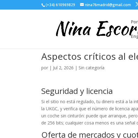
(+34) 610969829
nina76madrid@gmail.com
Po
Eng
Aspectos críticos al e
por
|
Jul 2, 2026
| Sin categoría
Seguridad y licencia
Si el sitio no está regulado, tu dinero está a l
la UKGC, y verifica que el número de licencia ap
un coche sin cinturón: puede que arranque, pero 
de 256 bits; cualquier cosa menos es una señal 
Oferta de mercados y cuo