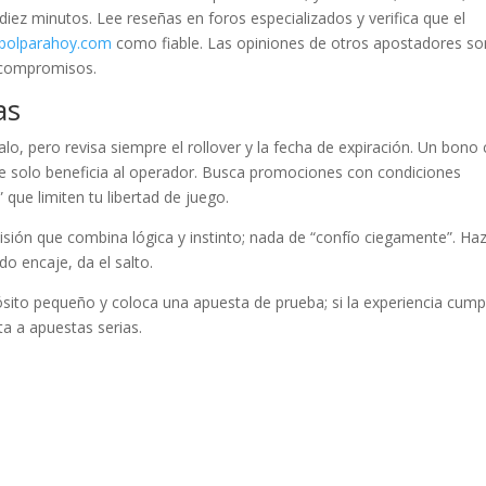
ez minutos. Lee reseñas en foros especializados y verifica que el
tbolparahoy.com
como fiable. Las opiniones de otros apostadores so
s compromisos.
as
o, pero revisa siempre el rollover y la fecha de expiración. Un bono
ue solo beneficia al operador. Busca promociones con condiciones
 que limiten tu libertad de juego.
isión que combina lógica y instinto; nada de “confío ciegamente”. Haz
do encaje, da el salto.
epósito pequeño y coloca una apuesta de prueba; si la experiencia cump
ta a apuestas serias.