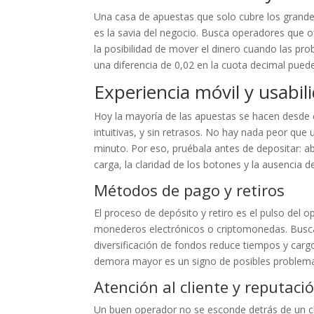
Una casa de apuestas que solo cubre los grande
es la savia del negocio. Busca operadores que o
la posibilidad de mover el dinero cuando las pro
una diferencia de 0,02 en la cuota decimal puede
Experiencia móvil y usabil
Hoy la mayoría de las apuestas se hacen desde el
intuitivas, y sin retrasos. No hay nada peor que
minuto. Por eso, pruébala antes de depositar: ab
carga, la claridad de los botones y la ausencia d
Métodos de pago y retiros
El proceso de depósito y retiro es el pulso del op
monederos electrónicos o criptomonedas. Busca u
diversificación de fondos reduce tiempos y cargo
demora mayor es un signo de posibles problemas
Atención al cliente y reputaci
Un buen operador no se esconde detrás de un cha