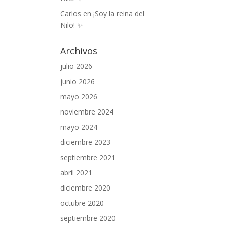
Carlos
en
¡Soy la reina del
Nilo! ✨
Archivos
julio 2026
junio 2026
mayo 2026
noviembre 2024
mayo 2024
diciembre 2023
septiembre 2021
abril 2021
diciembre 2020
octubre 2020
septiembre 2020