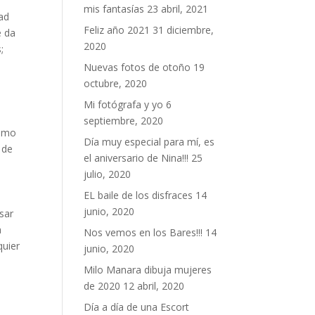
mis fantasías
23 abril, 2021
ad
Feliz año 2021
31 diciembre,
e da
2020
;
Nuevas fotos de otoño
19
octubre, 2020
Mi fotógrafa y yo
6
septiembre, 2020
timo
Día muy especial para mí, es
 de
el aniversario de Nina!!!
25
julio, 2020
EL baile de los disfraces
14
junio, 2020
usar
a
Nos vemos en los Bares!!!
14
quier
junio, 2020
Milo Manara dibuja mujeres
de 2020
12 abril, 2020
Día a día de una Escort