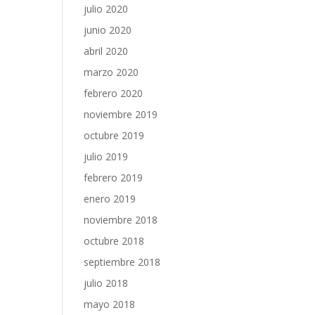
julio 2020
junio 2020
abril 2020
marzo 2020
febrero 2020
noviembre 2019
octubre 2019
julio 2019
febrero 2019
enero 2019
noviembre 2018
octubre 2018
septiembre 2018
julio 2018
mayo 2018