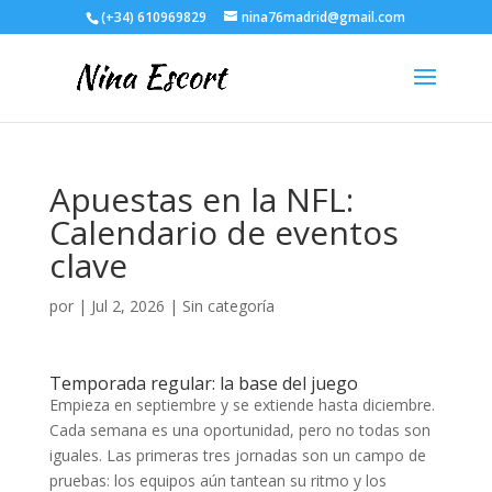
(+34) 610969829
nina76madrid@gmail.com
Apuestas en la NFL:
Calendario de eventos
clave
por
|
Jul 2, 2026
| Sin categoría
Temporada regular: la base del juego
Empieza en septiembre y se extiende hasta diciembre.
Cada semana es una oportunidad, pero no todas son
iguales. Las primeras tres jornadas son un campo de
pruebas: los equipos aún tantean su ritmo y los