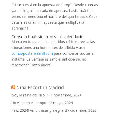
El truco está en la apuesta de “prop”. Desde cuántas
yardas logra la patada de apertura hasta cuántas
veces se menciona el nombre del quarterback. Cada
detalle es una mini‑apuesta que multiplica la
adrenalina.
Consejo final: sincroniza tu calendario
Marca en tu agenda los partidos críticos, revisa las
alineaciones una hora antes del silbido y usa
comoapostarenlanfl.com
para comparar cuotas al
instante. La ventaja es simple: anticiparse, no
reaccionar. Hazlo ahora.
Nina Escort in Madrid
¡Soy la reina del Nilo! ✨
1 noviembre, 2024
Un viaje en el tiempo.
12 mayo, 2024
Feliz 2024! Amor, risas y alegría.
27 diciembre, 2023