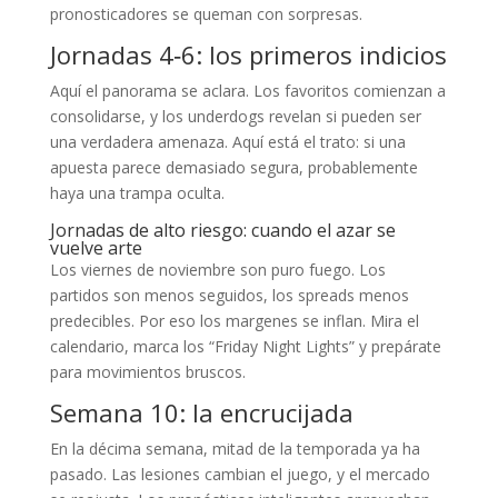
pronosticadores se queman con sorpresas.
Jornadas 4‑6: los primeros indicios
Aquí el panorama se aclara. Los favoritos comienzan a
consolidarse, y los underdogs revelan si pueden ser
una verdadera amenaza. Aquí está el trato: si una
apuesta parece demasiado segura, probablemente
haya una trampa oculta.
Jornadas de alto riesgo: cuando el azar se
vuelve arte
Los viernes de noviembre son puro fuego. Los
partidos son menos seguidos, los spreads menos
predecibles. Por eso los margenes se inflan. Mira el
calendario, marca los “Friday Night Lights” y prepárate
para movimientos bruscos.
Semana 10: la encrucijada
En la décima semana, mitad de la temporada ya ha
pasado. Las lesiones cambian el juego, y el mercado