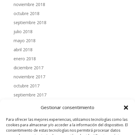
noviembre 2018
octubre 2018
septiembre 2018
julio 2018
mayo 2018
abril 2018
enero 2018
diciembre 2017
noviembre 2017
octubre 2017
septiembre 2017
julio 2017
Gestionar consentimiento
junio 2017
Para ofrecer las mejores experiencias, utilizamos tecnologías como las
mayo 2017
cookies para almacenar y/o acceder a la información del dispositivo. El
consentimiento de estas tecnologías nos permitirá procesar datos
abril 2017