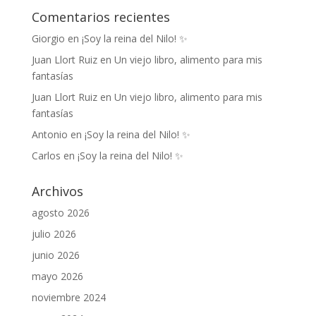
Comentarios recientes
Giorgio
en
¡Soy la reina del Nilo! ✨
Juan Llort Ruiz
en
Un viejo libro, alimento para mis
fantasías
Juan Llort Ruiz
en
Un viejo libro, alimento para mis
fantasías
Antonio
en
¡Soy la reina del Nilo! ✨
Carlos
en
¡Soy la reina del Nilo! ✨
Archivos
agosto 2026
julio 2026
junio 2026
mayo 2026
noviembre 2024