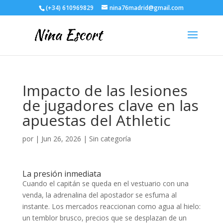
(+34) 610969829
nina76madrid@gmail.com
Impacto de las lesiones
de jugadores clave en las
apuestas del Athletic
por
|
Jun 26, 2026
| Sin categoría
La presión inmediata
Cuando el capitán se queda en el vestuario con una
venda, la adrenalina del apostador se esfuma al
instante. Los mercados reaccionan como agua al hielo:
un temblor brusco, precios que se desplazan de un