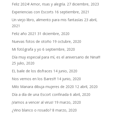
Feliz 2024! Amor, risas y alegría.
27 diciembre, 2023
Experiencias con Escorts
16 septiembre, 2021
Un viejo libro, alimento para mis fantasías
23 abril,
2021
Feliz año 2021
31 diciembre, 2020
Nuevas fotos de otoño
19 octubre, 2020
Mi fotógrafa y yo
6 septiembre, 2020
Día muy especial para mí, es el aniversario de Nina!!!
25 julio, 2020
EL baile de los disfraces
14 junio, 2020
Nos vemos en los Bares!!!
14 junio, 2020
Milo Manara dibuja mujeres de 2020
12 abril, 2020
Día a día de una Escort confinada
6 abril, 2020
¡Vamos a vencer al virus!
19 marzo, 2020
¿Vino blanco o rosado?
8 marzo, 2020