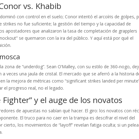
Conor vs. Khabib
dominó con control en el suelo; Conor intentó el arcoíris de golpes, 
de strikes no fue suficiente; la gestión del tiempo y la capacidad de
Los apostadores que analizaron la tasa de completación de grapplers
nockout” se quemaron con la ira del público. Y aquí está por qué el
ición.
o mosca
a zona de “underdog”. Sean O’Malley, con su estilo de 360‑nogo, dej
 a veces una jaula de cristal. El mercado que se aferró a la historia d
n la mejora de métricas como “significant strikes landed per minute
 el progreso real, no el legado.
Fighter” y el auge de los novatos
orredores de apuestas no sabían qué hacer. El giro: los novatos con ré
ponente. El truco para no caer en la trampa es descifrar el nivel del
r cierto, los movimientos de “layoff” revelan fatiga oculta; si un pele
a.