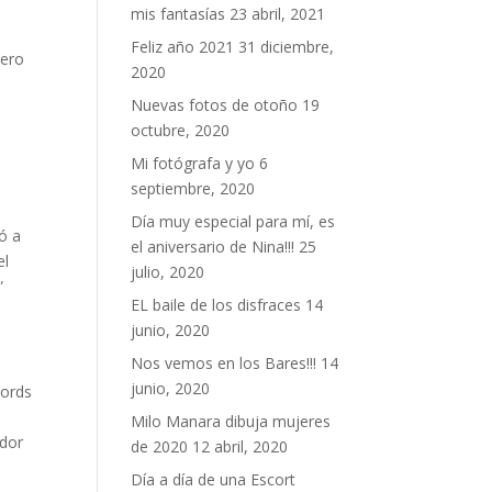
mis fantasías
23 abril, 2021
Feliz año 2021
31 diciembre,
pero
2020
Nuevas fotos de otoño
19
octubre, 2020
Mi fotógrafa y yo
6
septiembre, 2020
Día muy especial para mí, es
ó a
el aniversario de Nina!!!
25
el
julio, 2020
”
EL baile de los disfraces
14
junio, 2020
Nos vemos en los Bares!!!
14
junio, 2020
cords
Milo Manara dibuja mujeres
ador
de 2020
12 abril, 2020
Día a día de una Escort