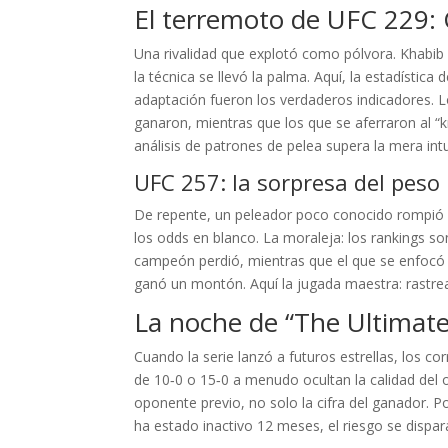
El terremoto de UFC 229: 
Una rivalidad que explotó como pólvora. Khabib 
la técnica se llevó la palma. Aquí, la estadística 
adaptación fueron los verdaderos indicadores. 
ganaron, mientras que los que se aferraron al “k
análisis de patrones de pelea supera la mera intu
UFC 257: la sorpresa del pes
De repente, un peleador poco conocido rompió l
los odds en blanco. La moraleja: los rankings son
campeón perdió, mientras que el que se enfocó e
ganó un montón. Aquí la jugada maestra: rastrear
La noche de “The Ultimate 
Cuando la serie lanzó a futuros estrellas, los c
de 10‑0 o 15‑0 a menudo ocultan la calidad del o
oponente previo, no solo la cifra del ganador. Po
ha estado inactivo 12 meses, el riesgo se dispar