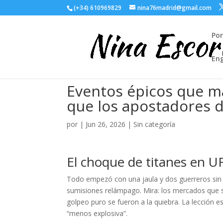
(+34) 610969829
nina76madrid@gmail.com
Po
Eng
Eventos épicos que m
que los apostadores 
por
|
Jun 26, 2026
| Sin categoría
El choque de titanes en U
Todo empezó con una jaula y dos guerreros sin fi
sumisiones relámpago. Mira: los mercados que 
golpeo puro se fueron a la quiebra. La lección es
“menos explosiva”.