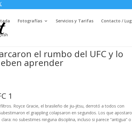
rtada
Fotografías
Servicios y Tarifas
Contacto / Lug
lish
arcaron el rumbo del UFC y lo
deben aprender
FC 1
ltros. Royce Gracie, el brasileño de jiu‑jitsu, derrotó a todos con
subestimaron el grappling colapsaron en segundos. Los que apostaro
 clara: no subestimes ninguna disciplina, incluso si parece “antigua” o