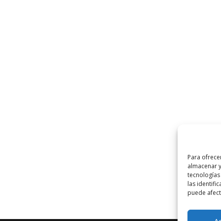
Para ofrece
almacenar y
tecnologías
las identifi
puede afecta
A