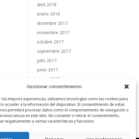
abril 2018
enero 2018
diciembre 2017
noviembre 2017
octubre 2017
septiembre 2017
julio 2017
junio 2017
mayo 2017
Gestionar consentimiento
abril 2017
marzo 2017
r las mejores experiencias, utilizamos tecnologías como las cookies para
/o acceder a la información del dispositivo. El consentimiento de estas
febrero 2017
 nos permitirá procesar datos como el comportamiento de navegación o
caciones únicas en este sitio. No consentir o retirar el consentimiento,
enero 2017
r negativamente a ciertas características y funciones.
ceptar
Denegar
Ver preferencias