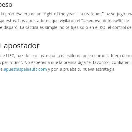
 peso
a promesa era de un “fight of the year”. La realidad: Diaz se jugó un
espuestas. Los apostadores que vigilaron el “takedown defense%” de
disparó. La táctica es simple: no te fijes solo en el KO, el control de
el apostador
as de UFC, haz dos cosas: estudia el estilo de pelea como si fuera un 
es per round”. No esperes a que la prensa diga “el favorito”, confía en 
re
apuestaspeleaufc.com
y pon a prueba tu nueva estrategia.