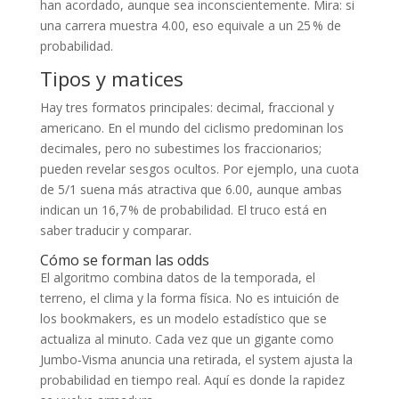
han acordado, aunque sea inconscientemente. Mira: si
una carrera muestra 4.00, eso equivale a un 25 % de
probabilidad.
Tipos y matices
Hay tres formatos principales: decimal, fraccional y
americano. En el mundo del ciclismo predominan los
decimales, pero no subestimes los fraccionarios;
pueden revelar sesgos ocultos. Por ejemplo, una cuota
de 5/1 suena más atractiva que 6.00, aunque ambas
indican un 16,7 % de probabilidad. El truco está en
saber traducir y comparar.
Cómo se forman las odds
El algoritmo combina datos de la temporada, el
terreno, el clima y la forma física. No es intuición de
los bookmakers, es un modelo estadístico que se
actualiza al minuto. Cada vez que un gigante como
Jumbo‑Visma anuncia una retirada, el system ajusta la
probabilidad en tiempo real. Aquí es donde la rapidez