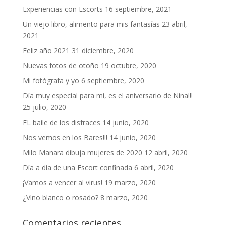
Experiencias con Escorts
16 septiembre, 2021
Un viejo libro, alimento para mis fantasías
23 abril,
2021
Feliz año 2021
31 diciembre, 2020
Nuevas fotos de otoño
19 octubre, 2020
Mi fotógrafa y yo
6 septiembre, 2020
Día muy especial para mí, es el aniversario de Nina!!!
25 julio, 2020
EL baile de los disfraces
14 junio, 2020
Nos vemos en los Bares!!!
14 junio, 2020
Milo Manara dibuja mujeres de 2020
12 abril, 2020
Día a día de una Escort confinada
6 abril, 2020
¡Vamos a vencer al virus!
19 marzo, 2020
¿Vino blanco o rosado?
8 marzo, 2020
Comentarios recientes