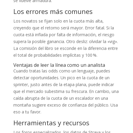
se vuelve armadura.
Los errores más comunes
Los novatos se fijan solo en la cuota más alta,
creyendo que el retorno será mayor. Error fatal. Si la
cuota está inflada por falta de información, el riesgo
supera la posible ganancia. Otro desliz: olvidar la «vig».
La comisión del libro se esconde en la diferencia entre
el total de probabilidades implícitas y 100 %.
Ventajas de leer la línea como un analista
Cuando tratas las odds como un lenguaje, puedes
detectar oportunidades. Un pico en la cuota de un
sprinter, justo antes de la etapa plana, puede indicar
que el mercado subestima su frescura. En cambio, una
caída abrupta de la cuota de un escalador en una
montaña sugiere exceso de confianza del público. Usa
eso a tu favor.
Herramientas y recursos
Los foros especializados, los datos de Strava y los