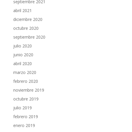
septiembre 2021
abril 2021
diciembre 2020
octubre 2020
septiembre 2020
julio 2020
junio 2020
abril 2020
marzo 2020
febrero 2020
noviembre 2019
octubre 2019
julio 2019
febrero 2019
enero 2019