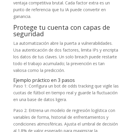
ventaja competitiva brutal. Cada factor extra es un
punto de referencia que tu IA puede convertir en
ganancia.
Protege tu cuenta con capas de
seguridad
La automatización abre la puerta a vulnerabilidades.
Usa autenticación de dos factores, limita IPs y encripta
los datos de tus claves. Un solo breach puede restarte
todo el trabajo acumulado; la prevención es tan
valiosa como la predicción.
Ejemplo práctico en 3 pasos
Paso 1: Configura un bot de odds tracking que vigile las
cuotas de fútbol en tiempo real y guarde la fluctuación
en una base de datos ligera.
Paso 2: Entrena un modelo de regresión logística con
variables de forma, historial de enfrentamientos y
condiciones atmosféricas. Ajusta el umbral de decisión
al 1.8% de valor esperado para maximizar la