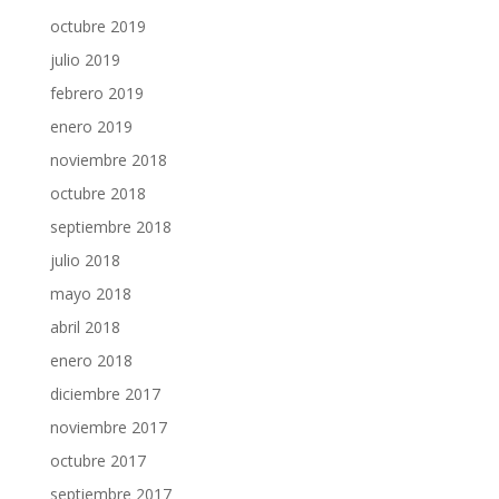
octubre 2019
julio 2019
febrero 2019
enero 2019
noviembre 2018
octubre 2018
septiembre 2018
julio 2018
mayo 2018
abril 2018
enero 2018
diciembre 2017
noviembre 2017
octubre 2017
septiembre 2017