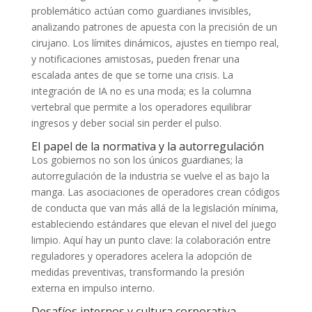
problemático actúan como guardianes invisibles,
analizando patrones de apuesta con la precisión de un
cirujano. Los límites dinámicos, ajustes en tiempo real,
y notificaciones amistosas, pueden frenar una
escalada antes de que se torne una crisis. La
integración de IA no es una moda; es la columna
vertebral que permite a los operadores equilibrar
ingresos y deber social sin perder el pulso.
El papel de la normativa y la autorregulación
Los gobiernos no son los únicos guardianes; la
autorregulación de la industria se vuelve el as bajo la
manga. Las asociaciones de operadores crean códigos
de conducta que van más allá de la legislación mínima,
estableciendo estándares que elevan el nivel del juego
limpio. Aquí hay un punto clave: la colaboración entre
reguladores y operadores acelera la adopción de
medidas preventivas, transformando la presión
externa en impulso interno.
Desafíos internos y cultura corporativa