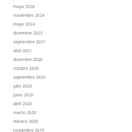
mayo 2026
noviembre 2024
mayo 2024
diciembre 2023
septiembre 2021
abril 2021
diciembre 2020
octubre 2020
septiembre 2020
julio 2020
junio 2020
abril 2020
marzo 2020
febrero 2020
noviembre 2019