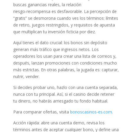
buscas ganancias reales, la relación
riesgo‑recompensa es desfavorable. La percepción de
“gratis” se desmorona cuando ves los términos: límites
de retiro, juegos restringidos, y requisitos de apuesta
que multiplican tu inversión ficticia por diez.
Aquí tienes el dato crucial: los bonos sin depósito
generan más tráfico que ingresos netos. Los
operadores los usan para crear una lista de correos y,
después, lanzan promociones con condiciones mucho
más estrictas. En otras palabras, la jugada es: capturar,
nutrir, vender.
Si decides probar uno, hazlo con una cuenta separada,
nunca con tu principal. Así, si el casino decide retener
tu dinero, no habrás arriesgado tu fondo habitual.
Para comparar ofertas, visita
bonoscasinos-es.com
.
Acción rápida: abre una cuenta demo, revisa los
términos antes de aceptar cualquier bono, y define una