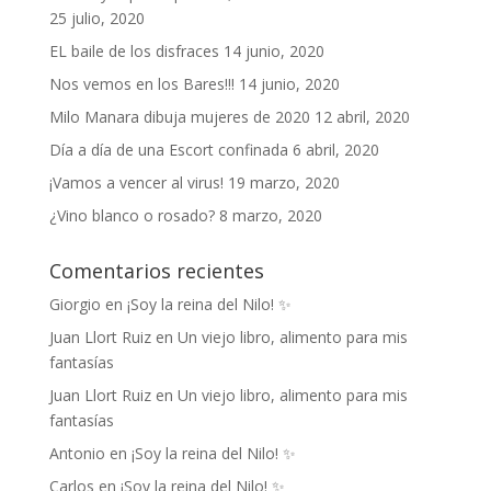
25 julio, 2020
EL baile de los disfraces
14 junio, 2020
Nos vemos en los Bares!!!
14 junio, 2020
Milo Manara dibuja mujeres de 2020
12 abril, 2020
Día a día de una Escort confinada
6 abril, 2020
¡Vamos a vencer al virus!
19 marzo, 2020
¿Vino blanco o rosado?
8 marzo, 2020
Comentarios recientes
Giorgio
en
¡Soy la reina del Nilo! ✨
Juan Llort Ruiz
en
Un viejo libro, alimento para mis
fantasías
Juan Llort Ruiz
en
Un viejo libro, alimento para mis
fantasías
Antonio
en
¡Soy la reina del Nilo! ✨
Carlos
en
¡Soy la reina del Nilo! ✨