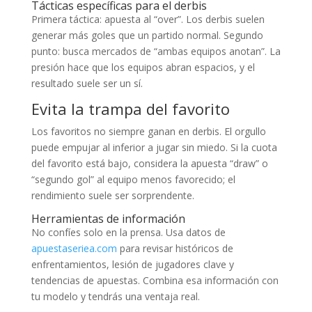
Tácticas específicas para el derbis
Primera táctica: apuesta al “over”. Los derbis suelen
generar más goles que un partido normal. Segundo
punto: busca mercados de “ambas equipos anotan”. La
presión hace que los equipos abran espacios, y el
resultado suele ser un sí.
Evita la trampa del favorito
Los favoritos no siempre ganan en derbis. El orgullo
puede empujar al inferior a jugar sin miedo. Si la cuota
del favorito está bajo, considera la apuesta “draw” o
“segundo gol” al equipo menos favorecido; el
rendimiento suele ser sorprendente.
Herramientas de información
No confíes solo en la prensa. Usa datos de
apuestaseriea.com
para revisar históricos de
enfrentamientos, lesión de jugadores clave y
tendencias de apuestas. Combina esa información con
tu modelo y tendrás una ventaja real.