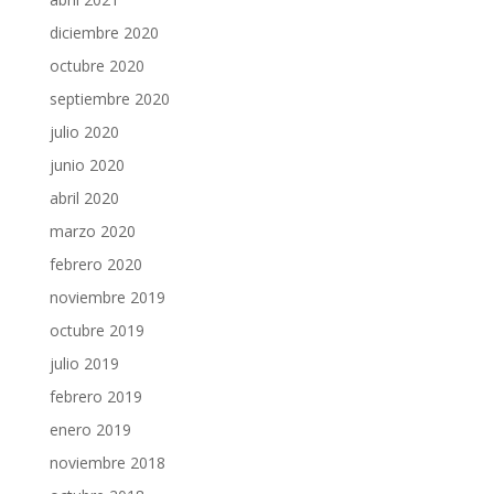
diciembre 2020
octubre 2020
septiembre 2020
julio 2020
junio 2020
abril 2020
marzo 2020
febrero 2020
noviembre 2019
octubre 2019
julio 2019
febrero 2019
enero 2019
noviembre 2018