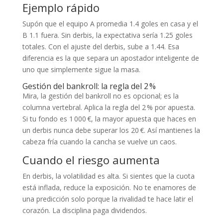
Ejemplo rápido
Supón que el equipo A promedia 1.4 goles en casa y el
B 1.1 fuera. Sin derbis, la expectativa sería 1.25 goles
totales. Con el ajuste del derbis, sube a 1.44. Esa
diferencia es la que separa un apostador inteligente de
uno que simplemente sigue la masa.
Gestión del bankroll: la regla del 2 %
Mira, la gestión del bankroll no es opcional; es la
columna vertebral. Aplica la regla del 2 % por apuesta.
Si tu fondo es 1 000 €, la mayor apuesta que haces en
un derbis nunca debe superar los 20 €. Así mantienes la
cabeza fría cuando la cancha se vuelve un caos.
Cuando el riesgo aumenta
En derbis, la volatilidad es alta. Si sientes que la cuota
está inflada, reduce la exposición. No te enamores de
una predicción solo porque la rivalidad te hace latir el
corazón. La disciplina paga dividendos.