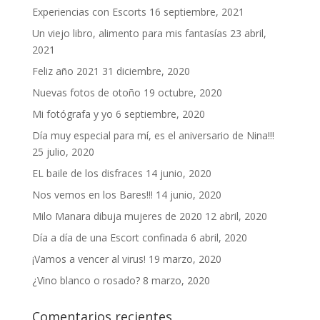
Experiencias con Escorts
16 septiembre, 2021
Un viejo libro, alimento para mis fantasías
23 abril,
2021
Feliz año 2021
31 diciembre, 2020
Nuevas fotos de otoño
19 octubre, 2020
Mi fotógrafa y yo
6 septiembre, 2020
Día muy especial para mí, es el aniversario de Nina!!!
25 julio, 2020
EL baile de los disfraces
14 junio, 2020
Nos vemos en los Bares!!!
14 junio, 2020
Milo Manara dibuja mujeres de 2020
12 abril, 2020
Día a día de una Escort confinada
6 abril, 2020
¡Vamos a vencer al virus!
19 marzo, 2020
¿Vino blanco o rosado?
8 marzo, 2020
Comentarios recientes