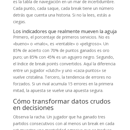
es la tabla de navegación en un mar de incertidumbre.
Cada punto, cada saque, cada break tiene un número
detrás que cuenta una historia. Si no la lees, estás a
ciegas.
Los indicadores que realmente mueven la aguja
Primero, el porcentaje de primeros servicios. No es
«bueno» o «malo», es «rentable» o «peligroso». Un
85% de acierto con 70% de puntos ganados es oro
puro; un 85% con 45% es un agujero negro. Segundo,
el índice de break points convertidos. Aquí la diferencia
entre un jugador «clutch» y uno «caza-puntos» se
vuelve cristalina. Tercero, la tendencia de errores no
forzados. Si un rival acumula 15 errores en la primera
mitad, la apuesta se vuelve una apuesta segura.
Cómo transformar datos crudos
en decisiones
Observa la racha. Un jugador que ha ganado tres
partidos consecutivos con al menos un break en cada