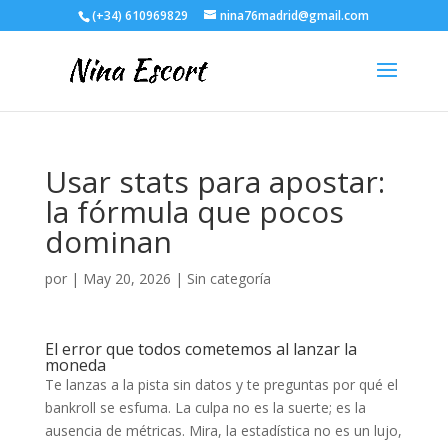
(+34) 610969829
nina76madrid@gmail.com
Usar stats para apostar:
la fórmula que pocos
dominan
por
|
May 20, 2026
| Sin categoría
El error que todos cometemos al lanzar la
moneda
Te lanzas a la pista sin datos y te preguntas por qué el
bankroll se esfuma. La culpa no es la suerte; es la
ausencia de métricas. Mira, la estadística no es un lujo,