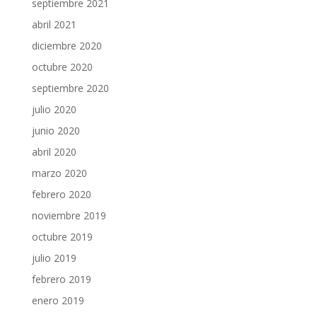
septiembre 2021
abril 2021
diciembre 2020
octubre 2020
septiembre 2020
julio 2020
junio 2020
abril 2020
marzo 2020
febrero 2020
noviembre 2019
octubre 2019
julio 2019
febrero 2019
enero 2019