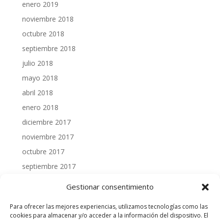
enero 2019
noviembre 2018
octubre 2018
septiembre 2018
julio 2018
mayo 2018
abril 2018
enero 2018
diciembre 2017
noviembre 2017
octubre 2017
septiembre 2017
julio 2017
Gestionar consentimiento
junio 2017
Para ofrecer las mejores experiencias, utilizamos tecnologías como las
mayo 2017
cookies para almacenar y/o acceder a la información del dispositivo. El