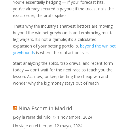
You’re essentially hedging — if your forecast hits,
you’ve already secured a payout; if the tricast nails the
exact order, the profit spikes.
That’s why the industry’s sharpest bettors are moving
beyond the win bet greyhounds and embracing multi-
leg wagers. It’s not a gamble; it’s a calculated
expansion of your betting portfolio.
beyond the win bet
greyhounds
is where the real action lives.
Start analyzing the splits, trap draws, and recent form
today — don’t wait for the next race to teach you the
lesson. Act now, or keep betting the cheap win and
wonder why the big money stays out of reach.
Nina Escort in Madrid
¡Soy la reina del Nilo! ✨
1 noviembre, 2024
Un viaje en el tiempo.
12 mayo, 2024