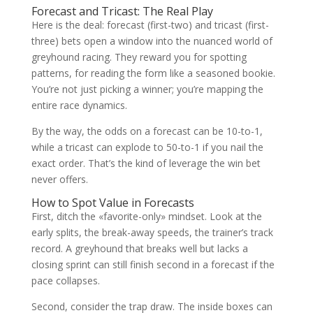
Forecast and Tricast: The Real Play
Here is the deal: forecast (first-two) and tricast (first-
three) bets open a window into the nuanced world of
greyhound racing. They reward you for spotting
patterns, for reading the form like a seasoned bookie.
You’re not just picking a winner; you’re mapping the
entire race dynamics.
By the way, the odds on a forecast can be 10-to-1,
while a tricast can explode to 50-to-1 if you nail the
exact order. That’s the kind of leverage the win bet
never offers.
How to Spot Value in Forecasts
First, ditch the «favorite-only» mindset. Look at the
early splits, the break-away speeds, the trainer’s track
record. A greyhound that breaks well but lacks a
closing sprint can still finish second in a forecast if the
pace collapses.
Second, consider the trap draw. The inside boxes can