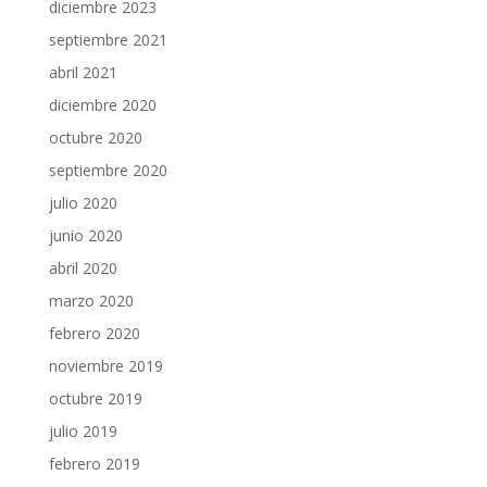
diciembre 2023
septiembre 2021
abril 2021
diciembre 2020
octubre 2020
septiembre 2020
julio 2020
junio 2020
abril 2020
marzo 2020
febrero 2020
noviembre 2019
octubre 2019
julio 2019
febrero 2019