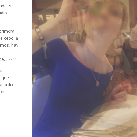
jada, se
udio
primera
de cebolla
simos, hay
de… ????
un
s que
 guardo
rt.