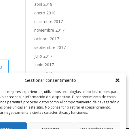
abril 2018
enero 2018
diciembre 2017
noviembre 2017
octubre 2017
septiembre 2017
julio 2017
junio 2017
mayo 2017
Gestionar consentimiento
abril 2017
marzo 2017
r las mejores experiencias, utilizamos tecnologías como las cookies para
/o acceder a la información del dispositivo. El consentimiento de estas
febrero 2017
 nos permitirá procesar datos como el comportamiento de navegación o
caciones únicas en este sitio. No consentir o retirar el consentimiento,
enero 2017
r negativamente a ciertas características y funciones.
ceptar
Denegar
Ver preferencias