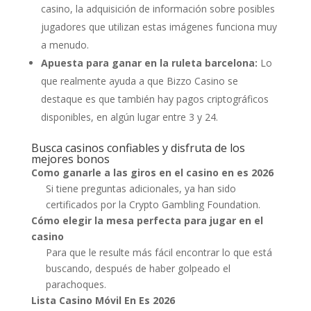
casino, la adquisición de información sobre posibles
jugadores que utilizan estas imágenes funciona muy
a menudo.
Apuesta para ganar en la ruleta barcelona:
Lo
que realmente ayuda a que Bizzo Casino se
destaque es que también hay pagos criptográficos
disponibles, en algún lugar entre 3 y 24.
Busca casinos confiables y disfruta de los
mejores bonos
Como ganarle a las giros en el casino en es 2026
Si tiene preguntas adicionales, ya han sido
certificados por la Crypto Gambling Foundation.
Cómo elegir la mesa perfecta para jugar en el
casino
Para que le resulte más fácil encontrar lo que está
buscando, después de haber golpeado el
parachoques.
Lista Casino Móvil En Es 2026