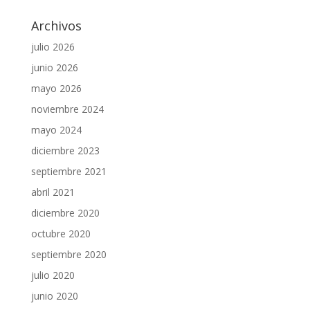
Archivos
julio 2026
junio 2026
mayo 2026
noviembre 2024
mayo 2024
diciembre 2023
septiembre 2021
abril 2021
diciembre 2020
octubre 2020
septiembre 2020
julio 2020
junio 2020