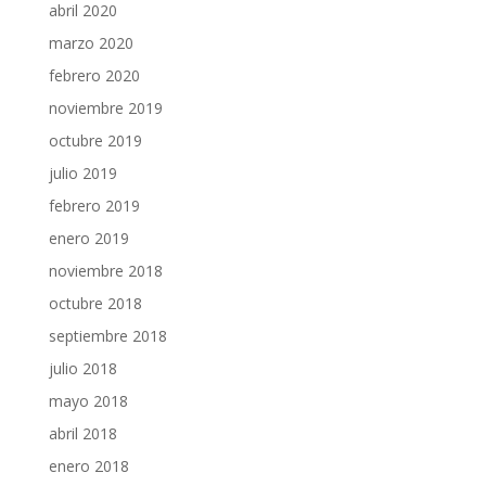
abril 2020
marzo 2020
febrero 2020
noviembre 2019
octubre 2019
julio 2019
febrero 2019
enero 2019
noviembre 2018
octubre 2018
septiembre 2018
julio 2018
mayo 2018
abril 2018
enero 2018