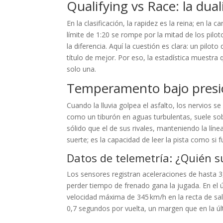
Qualifying vs Race: la du
En la clasificación, la rapidez es la reina; en la ca
límite de 1:20 se rompe por la mitad de los pilo
la diferencia. Aquí la cuestión es clara: un pilo
título de mejor. Por eso, la estadística muestr
solo una.
Temperamento bajo pres
Cuando la lluvia golpea el asfalto, los nervios s
como un tiburón en aguas turbulentas, suele sob
sólido que el de sus rivales, manteniendo la lín
suerte; es la capacidad de leer la pista como si f
Datos de telemetría: ¿Quién su
Los sensores registran aceleraciones de hasta 3,
perder tiempo de frenado gana la jugada. En el 
velocidad máxima de 345 km/h en la recta de sa
0,7 segundos por vuelta, un margen que en la ú