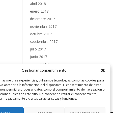
abril 2018
enero 2018
diciembre 2017
noviembre 2017
octubre 2017
septiembre 2017
julio 2017
junio 2017
mayo 2017
Gestionar consentimiento
abril 2017
marzo 2017
r las mejores experiencias, utilizamos tecnologías como las cookies para
/o acceder a la información del dispositivo. El consentimiento de estas
febrero 2017
 nos permitirá procesar datos como el comportamiento de navegación o
caciones únicas en este sitio. No consentir o retirar el consentimiento,
enero 2017
r negativamente a ciertas características y funciones.
ceptar
Denegar
Ver preferencias