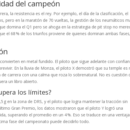
alidad del campeón
rrera, la resistencia es el rey. Por ejemplo, el día de la clasificación, el
tos, pero en la maratón de 70 vueltas, la gestión de los neumáticos m
to que domina el Q1 pero se ahoga en la estrategia de pit stop no mere
a que el 68 % de los triunfos proviene de quienes dominan ambas fases
ión
e convierten en metal fundido. El piloto que sigue adelante con confian
revivir. En la lluvia de Monza, el piloto X demostró que su temple es
ea de carrera con una calma que roza lo sobrenatural. No es cuestión 
uera un libro abierto.
pera los límites?
5 g en la zona de DRS, y el piloto que logra mantener la tracción sin
último Gran Premio, los datos mostraron que el piloto Y logró una
lida, superando el promedio en un 4 %. Eso se traduce en una ventaja
ltima fase del campeonato puede decidirlo todo.