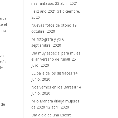
mis fantasías
23 abril, 2021
Feliz año 2021
31 diciembre,
2020
arca
ce el
Nuevas fotos de otoño
19
, no
octubre, 2020
Mi fotógrafa y yo
6
septiembre, 2020
Día muy especial para mí, es
za,
el aniversario de Nina!!!
25
 más
julio, 2020
de
EL baile de los disfraces
14
junio, 2020
Nos vemos en los Bares!!!
14
junio, 2020
Milo Manara dibuja mujeres
 de
de 2020
12 abril, 2020
Día a día de una Escort