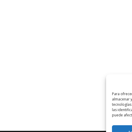
Para ofrece
almacenar y
tecnologías
las identifi
puede afecta
A