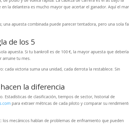
 de podio y de vuelta rápida. La cabeza de carrera es el as bajo la
e en la delantera es mucho mayor que acertar el ganador. Aquí el ma
s; una apuesta combinada puede parecer tentadora, pero una sola fal
la de los 5
ola apuesta. Si tu bankroll es de 100 €, la mayor apuesta que debería
r arruine tu mes.
ro: cada victoria suma una unidad, cada derrota la restablece. Sin
hacen la diferencia
. Estadísticas de clasificación, tiempos de sector, historial de
s.com
para extraer métricas de cada piloto y comparar su rendimien
ht: los mecánicos hablan de problemas de enfriamiento que pueden