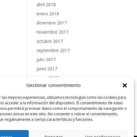
abril 2018
enero 2018
diciembre 2017
noviembre 2017
octubre 2017
septiembre 2017
julio 2017
junio 2017
mayo 2017
Gestionar consentimiento
abril 2017
marzo 2017
r las mejores experiencias, utilizamos tecnologías como las cookies para
/o acceder a la información del dispositivo. El consentimiento de estas
febrero 2017
 nos permitirá procesar datos como el comportamiento de navegación o
caciones únicas en este sitio. No consentir o retirar el consentimiento,
enero 2017
r negativamente a ciertas características y funciones.
ceptar
Denegar
Ver preferencias