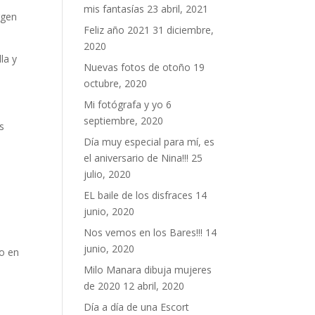
mis fantasías
23 abril, 2021
rgen
Feliz año 2021
31 diciembre,
2020
la y
Nuevas fotos de otoño
19
octubre, 2020
Mi fotógrafa y yo
6
septiembre, 2020
s
Día muy especial para mí, es
el aniversario de Nina!!!
25
julio, 2020
EL baile de los disfraces
14
junio, 2020
Nos vemos en los Bares!!!
14
junio, 2020
to en
Milo Manara dibuja mujeres
de 2020
12 abril, 2020
Día a día de una Escort