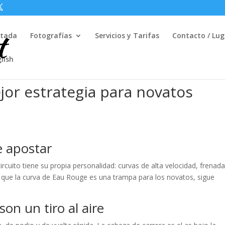
rtada
Fotografías
Servicios y Tarifas
Contacto / Lug
lish
jor estrategia para novatos
e apostar
circuito tiene su propia personalidad: curvas de alta velocidad, frenad
es que la curva de Eau Rouge es una trampa para los novatos, sigue
on un tiro al aire